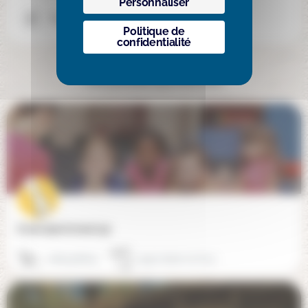
Personnaliser
Facebook
Politique de
confidentialité
Cela pourrait vous intéresser
Ecole Apie School (19)
0662578679
19510 Salon-la-Tour