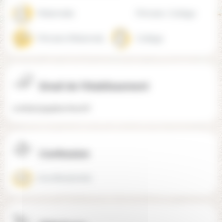
Maternelle
Primaire, Collège
Primaire (Maternelle + Élémentaire)
Collège
Email de l'établissement
contact@apieschool.fr
Confession
Aconfessionnel