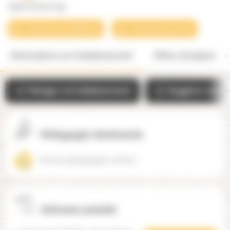
Apie School (19)
Contacter par téléphone
Contacter par email
Informations sur l'établissement
Offres d'emplois
Partager cet établissement
Suggérer une mo
Pédagogie dominante
Autres pédagogies actives
Adresse postale