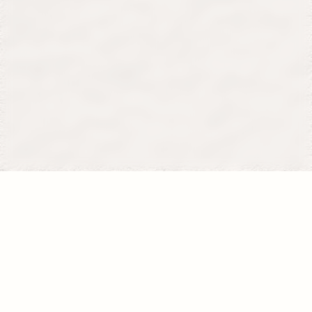
Se former
Je donne
La fondation