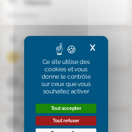
Téléphone
06 62 57 86 79
Mixité
X
Masquer 
Mixte
Ce site utilise des
cookies et vous
donne le contrôle
sur ceux que vous
Site internet
souhaitez activer
https://www.apieschool.fr/
Tout accepter
Tout refuser
Réseaux sociaux