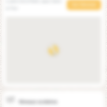
9, place de la Mairie, 19510 Salon-
Voir l'itinéraire
la-Tour
Niveaux scolaires