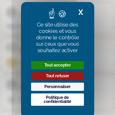
X
Masquer 
Site internet
Ce site utilise des
https://www.ecole-abbefouque.fr
cookies et vous
donne le contrôle
sur ceux que vous
Internat / Externat
souhaitez activer
Externat
Tout accepter
Tout refuser
Réseaux sociaux
Personnaliser
Politique de
Instagram
confidentialité