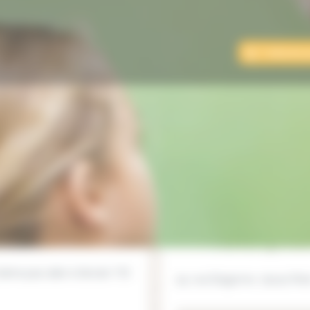
Contacter 
r l'établissement
Offres d'emplois
blissement
Suggérer une modification
Ajo
Adresse postal
aime pas aller à l’école ? Et
25, rue Dagorno, 75012 Pari