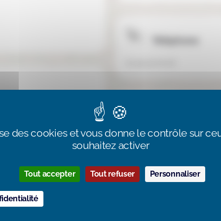
Téléphone
01 45 32 00 20
Collège
Site internet
lise des cookies et vous donne le contrôle sur c
https://cerene-education.fr
souhaitez activer
Tout accepter
Tout refuser
Personnaliser
Réseaux socia
identialité
Facebook