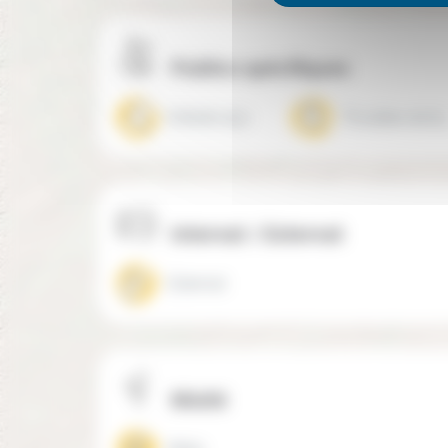
Publics spécifiques
Enfants dys
Troubles de l’a
Internat / Externat
Externat
Mixité