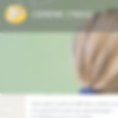
CERENE (75012)
Informations su
Partager cet éta
Qui-sommes-nous ?
Votre enfant souffre de difficultés scolaires et n’
s’il souffrait de troubles des apprentissages ?
Le CERENE propose aux familles :