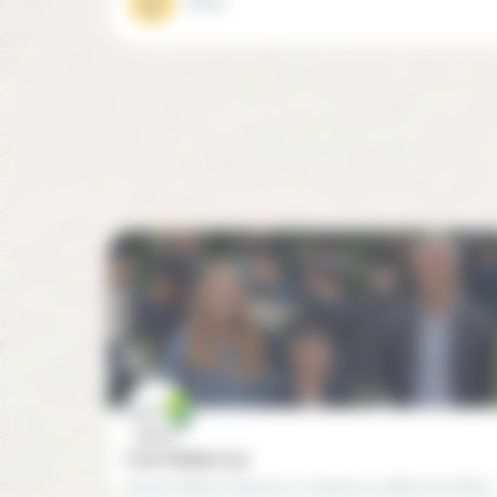
Mixte
Cours Molière (75)
L’esprit Molière Depuis sa création au début du XXème siècle, le Cours Molière