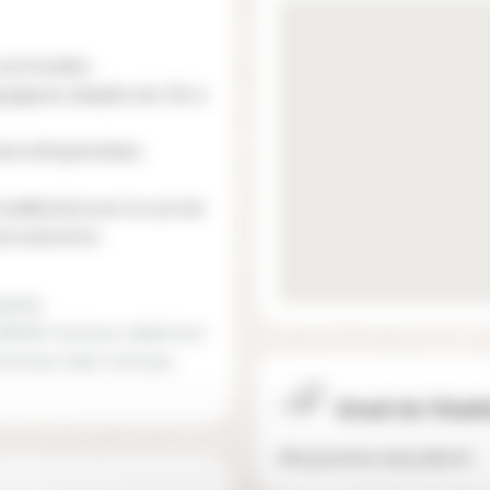
es troubles :
ogiques adaptés (du CE1 à
le (orthophonistes,
raditionnel avec le suivi de
est autonome.
dantes.
ERENE n’ont pas réalisé leur
ont leur bilan n’ont pas
Email de l'étab
info@cerene-education.fr