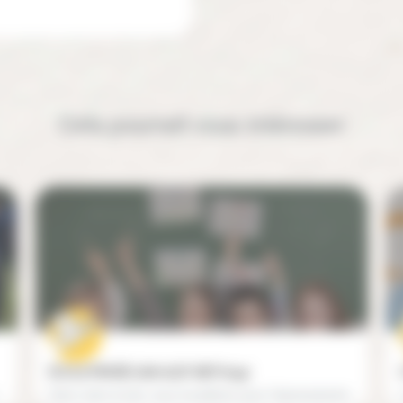
Cela pourrait vous intéresser
ÉCOLE PRIVÉE GAN ALEF-BETH (94)
, école privée à Paris,…
Dans notre école, nous travaillons pour l'épanouissement des enfants, autour de l'apprentissage à travers les…