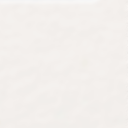
01 55 28 91 50
75011 Paris