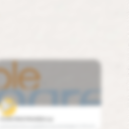
COURS PRIVE PROGRESS (75)
Lycée privé de la quatrième aux terminales S, ES et STMG, déclaré auprès du rectorat de Paris. Créée en 1994,…