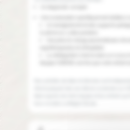
Un diagnostic complet
Une scolarisation spécifiquement dédiée à c
Un enseignement et des supports pédag
la 3ème) sur 3 sites parisiens
Une prise en charge paramédicale à l’éco
ergothérapeutes et orthoptiste)
La réintégration à terme dans un cursus t
l’équipe CERENE une fois que votre enfant 
Nos activités de bilan et d’écoles sont indépen
Ainsi la plupart des 220 élèves scolarisés au C
bilan auprès de notre équipe et les enfants qui f
tous vocation à intégrer l’école.