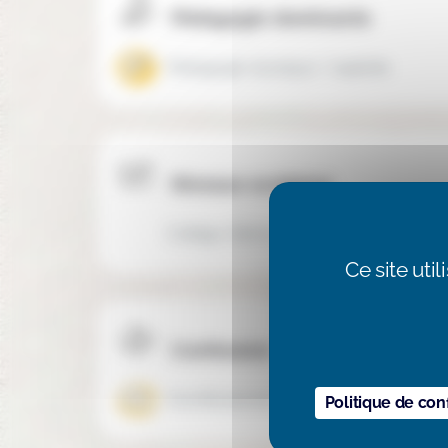
Pédagogie dominante
Pédagogie classique / explicite
Niveaux scolaires
Collège, Elémentaire
Elémentaire
Ce site uti
Confession
Aconfessionnel
Politique de conf