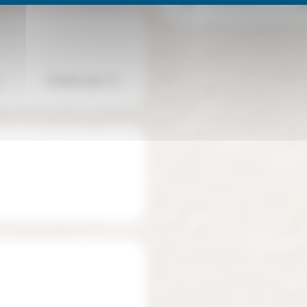
pprentissage
Enfants dys, Troubles de l'apprentissage