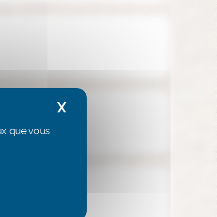
X
Masquer le bandeau de
eux que vous
/
ux
LinkedIn