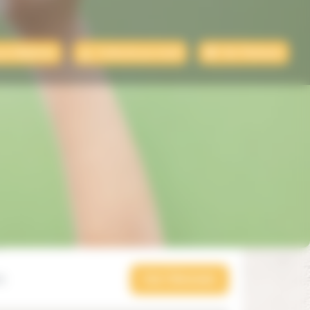
par téléphone
Contacter par email
Voir l'itinéraire
Événements
0
uter un événement
e
s
Voir l'itinéraire