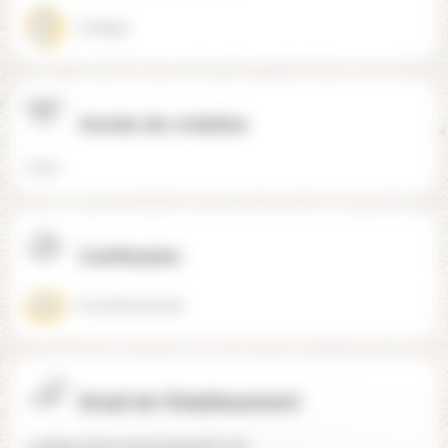
Collège
Année de création
2025
Confession
Aconfessionnel
Email de l'établissement
college.arboresens@gmail.com