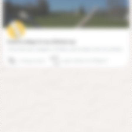
École et collège Un Jeu d'Enfants (24)
Une école qui s'adapte à l'enfant, qui le laisse vivre ses émotions, dans le respect de ses rythmes, tout en…
06 95 97 75 63
24370 Calviac-en-Périgord