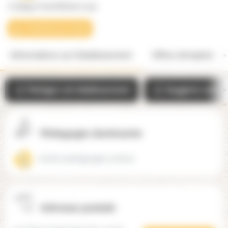
Collège ArboRéSens (24)
Contacter par email
Informations sur l'établissement
Offres d'emplois
Partager cet établissement
Suggérer une mo
Pédagogie dominante
Autres pédagogies actives
Adresse postale