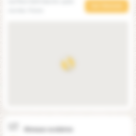
109 Place Saint Saturnin, 24260
Voir l'itinéraire
Journiac, France
Niveaux scolaires