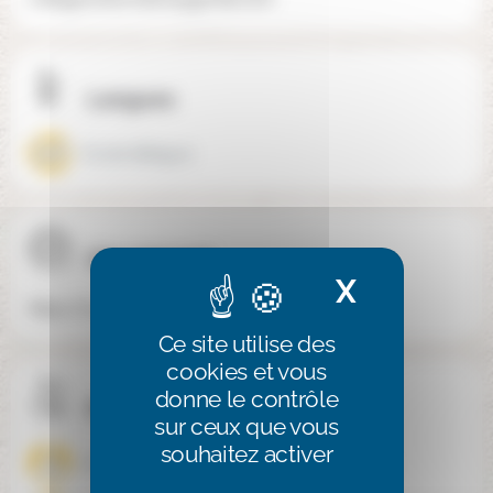
Langues
Ecole bilingue
Site internet
X
Masquer 
https://collegearboresens.fr/
Ce site utilise des
cookies et vous
donne le contrôle
Publics spécifiques
sur ceux que vous
souhaitez activer
Enfants à haut potentiel
Enfants dys