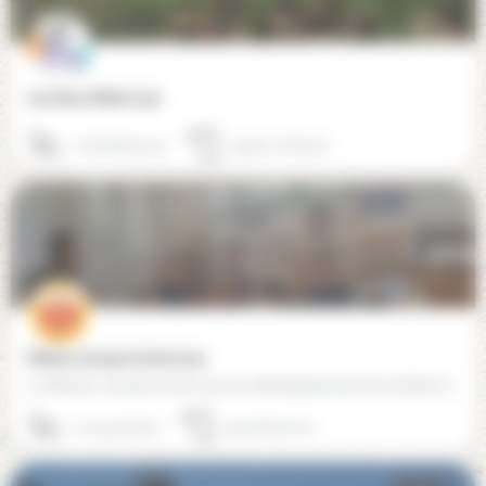
Les Deux Mains (24)
06 38 98 90 52
24330 La Douze
Maison Jacques Sevin (24)
La Maison Jacques Sevin vise au développement de l'enfant dans une approche intégrale et…
07 44 53 84 61
24110 Bourrou