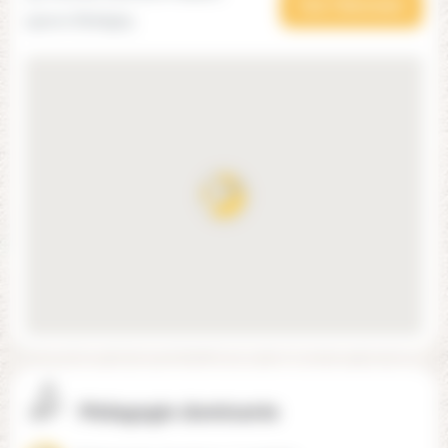
Voir l'itinéraire
93000 Bobigny
Pédagogie dominante