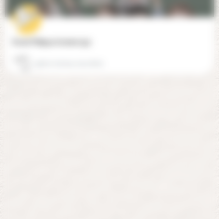
École Philippe Grenier (93)
93600 Aulnay-sous-Bois