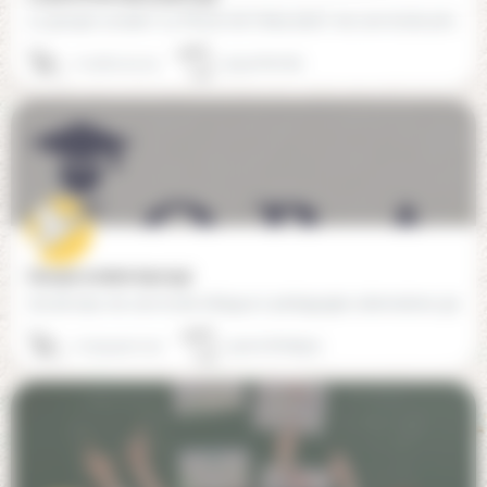
Le groupe scolaire "La Plume de l'éducation" est une école privée trilingue hors contrat, à référence…
01 48 47 41 15
93140 Bondy
Groupe scolaire Iqra (93)
L’école Iqra est une école trilingue à pédagogies alternatives gérée par l’Association Pour une Éducation…
01 59 49 01 30
93000 Bobigny