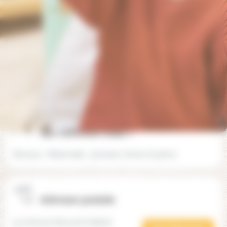
Cours protestant d'Île de France (93)
Contacter par téléphone
Contacter par email
Informations sur l'établissement
Offres d'emplois
Partager cet établissement
Suggérer une mo
Qui-sommes-nous ?
Niveaux : Maternelle , primaire, 6ème et 5ème.
Adresse postale
53 Avenue Edouard Vaillant,