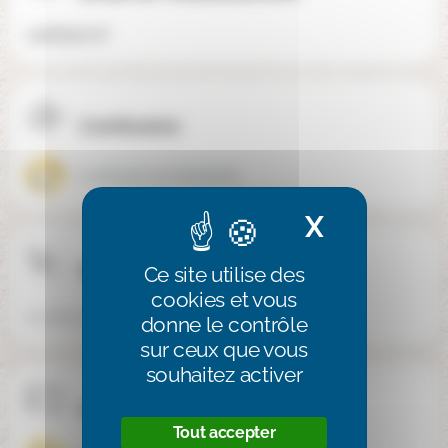
cpidf@live.fr
Confession
Confession protestante
X
Masquer 
Téléphone
Ce site utilise des
cookies et vous
01 48 47 42 84
donne le contrôle
sur ceux que vous
souhaitez activer
Internat / Externat
Tout accepter