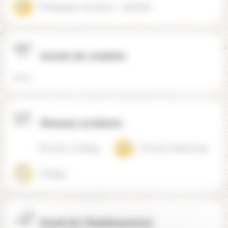
Pédagogie classique / explicite
Année de création
2004
Niveaux scolaires
Primaire, Collège
Primaire (Maternelle + Élémentaire)
Collège
Email de l'établissement