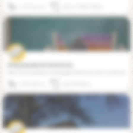
07 67 09 15 32
33320 Le Taillan-Médoc
Ecole paroissiale des Chartrons (33)
Notre école applique la pédagogie Montessori dans sa dimension chrétienne (catéchisme du Bon Berger) et…
06 87 35 87 14
33000 Bordeaux