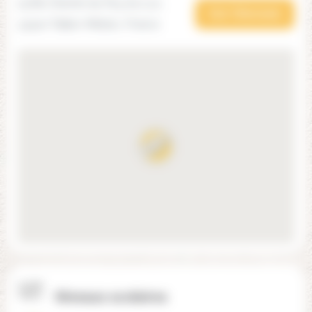
15 Bis Chemin du Puy du Luc,
Voir l'itinéraire
33320 Taillan-Médoc, France
Niveaux scolaires