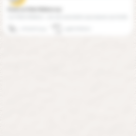
École Les Petits Molières (24)
Les Petits Molières » est une association qui propose aux familles du territoire une école Montessori…
06 65 66 79 45
24480 Molières