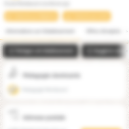
École Montessori à la ferme (33)
Contacter par téléphone
Contacter par email
Informations sur l'établissement
Offres d'emplois
Partager cet établissement
Suggérer une mo
Pédagogie dominante
Pédagogie Montessori
Adresse postale