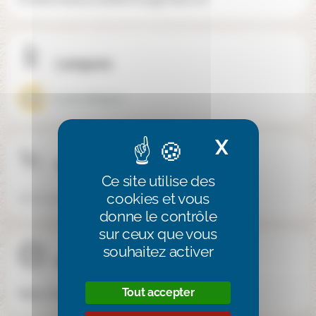
Langues
Ecole bilingue
X
Masquer 
Téléphone
Ce site utilise des
cookies et vous
06 27 36 06 92
donne le contrôle
sur ceux que vous
souhaitez activer
Site internet
Tout accepter
https://ecolemontessorialaferme.fr/lecole/