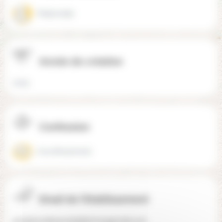
Maternelle
Année de création
2025
Confession
Aconfessionnel
Email de l'établissement
ecolemontessorialaferme@gmail.com