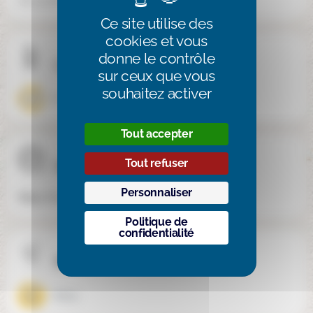
06 15 88 75 04
Ce site utilise des
cookies et vous
donne le contrôle
Langues
sur ceux que vous
souhaitez activer
Ecole bilingue
Tout accepter
Tout refuser
Site internet
Personnaliser
https://ecoleva.fr/
Politique de
confidentialité
Mixité
Mixte