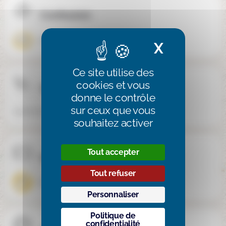
Confession
Aconfessionnel
X
Masquer 
Ce site utilise des
cookies et vous
Téléphone
donne le contrôle
sur ceux que vous
04 87 62 29 18
souhaitez activer
Tout accepter
Internat / Externat
Tout refuser
Externat
Personnaliser
Politique de
confidentialité