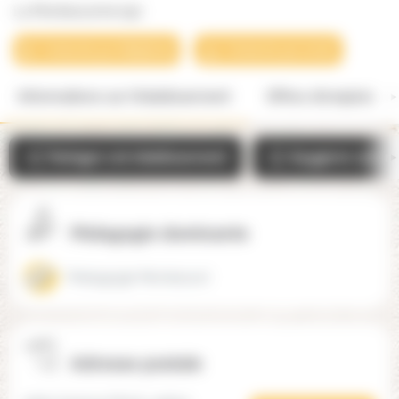
La Montessorine (91)
Contacter par téléphone
Contacter par email
Informations sur l'établissement
Offres d'emplois
Partager cet établissement
Suggérer une mo
Pédagogie dominante
Pédagogie Montessori
Adresse postale