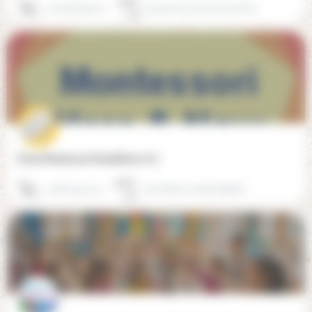
01 69 36 49 70
91000 Evry Courcouronnes
École Montessori Here&Now (77)
06 87 34 11 13
77170 Brie-Comte-Robert