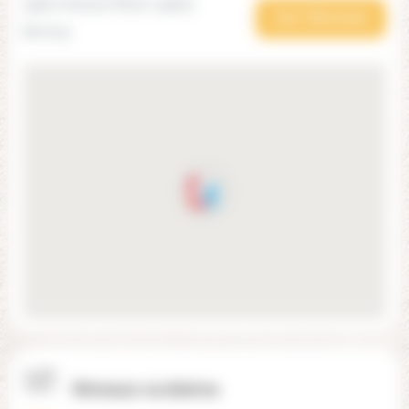
25bis Avenue Morin, 91800
Voir l'itinéraire
Brunoy
Niveaux scolaires