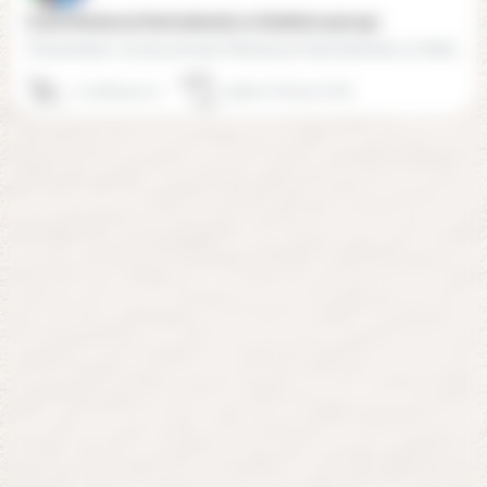
Ecole Montessori internationale Le Kaléidoscope (94)
Présentation L'école primaire Montessori Internationale Le Kaléidoscope est une petite structure familiale…
01 48 84 97 21
94600 Choisy-le-Roi