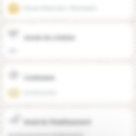
Primaire (Maternelle + Élémentaire)
Année de création
1981
Confession
Aconfessionnel
Email de l'établissement
direction@ecole-la-montessorine.fr