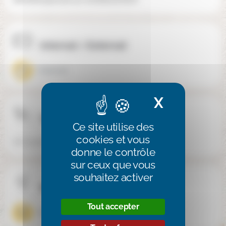
Internat / Externat
Externat
X
Masquer 
Téléphone
Ce site utilise des
cookies et vous
06 75 56 79 32
donne le contrôle
sur ceux que vous
souhaitez activer
Mixité
Tout accepter
Mixte