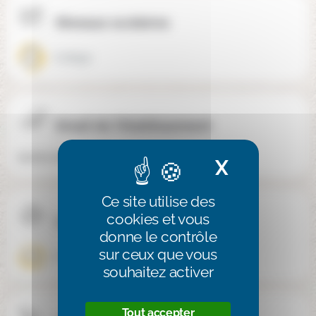
Niveaux scolaires
Collège
Email de l'établissement
lautrecollege@gmail.com
X
Masquer 
Ce site utilise des
cookies et vous
Confession
donne le contrôle
sur ceux que vous
Aconfessionnel
souhaitez activer
Tout accepter