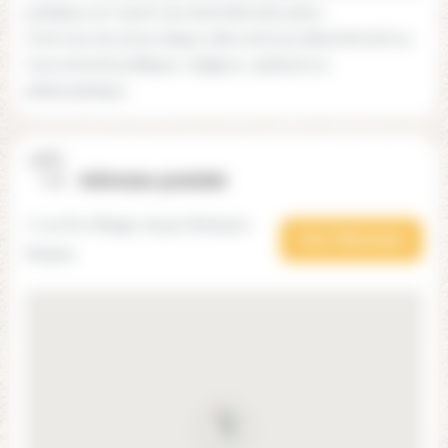
publique en visant une diversité éducative.
C'est une structure laïque, libre de tout attachement ou
mouvement politique, religieux, spirituel ou
philosophique.
Adresse postale
7 rue Du Village, 65130 Benqué-
Voir l'itinéraire
Molère