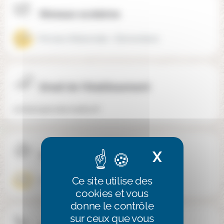
Niveaux scolaires
Primaire (Maternelle + Élémentaire)
Email de l'établissement
contact@ecolecreative.fr
Confession
X
Masquer 
Ce site utilise des
Aconfessionnel
cookies et vous
donne le contrôle
sur ceux que vous