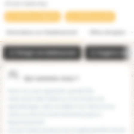
L'École Créative (65)
Contacter par téléphone
Contacter par email
Informations sur l'établissement
Offres d'emplois
Partager cet établissement
Suggérer une mo
Qui-sommes-nous ?
Aimer, rire, jouer, apprendre, grandir, Être
L'idée est de relier l’enfant au concret dans ses
apprentissages, dans sa relation à lui-même et aux
autres au sein d'un environnement propice à
l’épanouissement
L'Ecole Créative propose une complémentarité à l'école