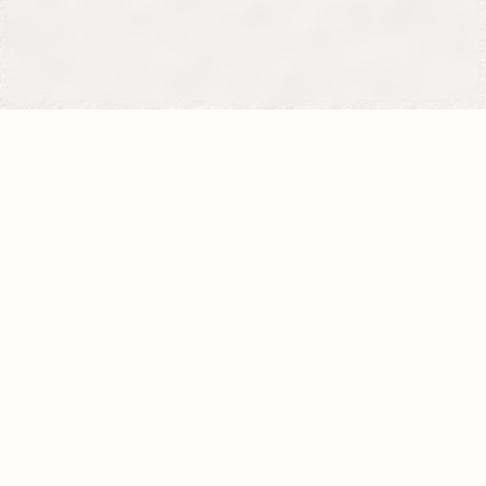
Se former
Je donne
La fondation
120, avenue du Général Leclerc
75014 PARIS