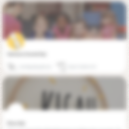
Semeurs d'avenir (65)
plud594694481301
65220 Sadournin
Kicau (65)