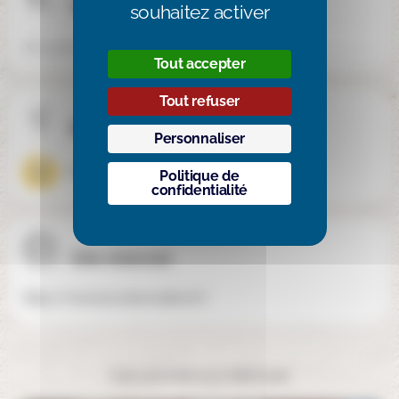
Téléphone
souhaitez activer
06 33 80 22 93
Tout accepter
Tout refuser
Mixité
Personnaliser
Mixte
Politique de
confidentialité
Site internet
https://www.ecolecreative.fr/
Cela pourrait vous intéresser