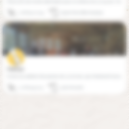
Kicau est une école alternative pour 20 élèves de 3 à 19 ans. Véritable lieu de vie et d'apprentissages, nous…
06 68 40 77 94
65260 Pierrefitte Nestalas
Frizbi (31)
Ecole accueillant des jeunes de 3 à 16 ans, qui choisissent leurs activités, libre circulation, sorties…
07 68 49 51 25
31160 Rouède