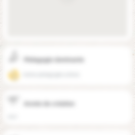
Pédagogie dominante
Autres pédagogies actives
Année de création
2017