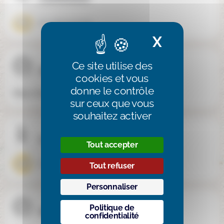
Aconfessionnel
X
Masquer 
Ce site utilise des
Site internet
cookies et vous
donne le contrôle
https://ecolemontessori.fr/ecole/
sur ceux que vous
souhaitez activer
Langues
Tout accepter
Ecole bilingue
Tout refuser
Personnaliser
Politique de
Réseaux sociaux
confidentialité