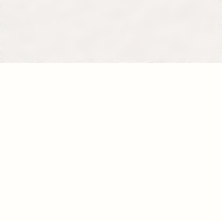
Se former
Je donne
La fondation
120, avenue du Général Leclerc
75014 PARIS