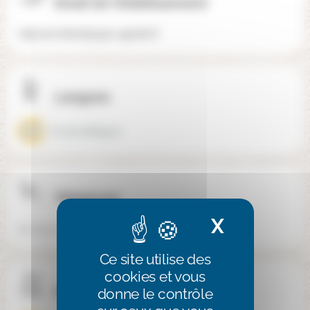
Email de l'établissement
ndp.secretariat@sja-agnetz.fr
Langues
Ecole bilingue
Téléphone
X
Masquer 
03 75 00 73 59
Ce site utilise des
cookies et vous
Publics spécifiques
donne le contrôle