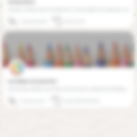
Al Ghazali (60)
Groupe scolaire privé musulman Le secondaire est situé 84, rue des Bois des Cerisiers à Creil
09 50 38 25 86
60100 Creil
Les Ateliers du Savoir (60)
L’école des Ateliers du Savoir est née de la volonté de familles conscientes que « les parents sont les…
06 34 47 52 37
60740 Saint-Maximin