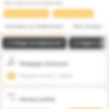
Notre-Dame de la Providence (60)
Contacter par téléphone
Contacter par email
Informations sur l'établissement
Offres d'emplois
Partager cet établissement
Suggérer une mo
Pédagogie dominante
Pédagogie classique / explicite
Adresse postale