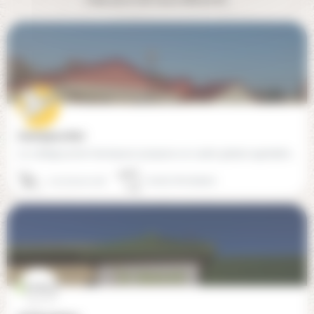
Avempace (60)
Le collège privé Avempace propose un cadre global agréable et motivant. L’effectif, limité à vingt élèves par…
03 75 29 20 46
60160 Montataire