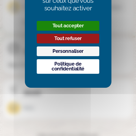
sur ceux que vous
souhaitez activer
Porteurs de handicaps
Troubles de l’apprentissage
Enfants dys, Porteurs de handicaps, Troubles de l'apprentissage
Enfants dys
Tout accepter
Tout refuser
Site internet
Personnaliser
Politique de
https://www.sja-agnetz.fr/
confidentialité
Mixité
Mixte
Cela pourrait vous intéresser