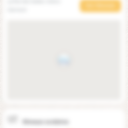
43 Rue des Sables, 60600
Voir l'itinéraire
Clermont
Niveaux scolaires