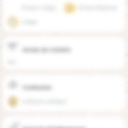
Primaire, Collège
Primaire (Maternelle + Élémentaire)
Collège
Année de création
1972
Confession
Confession catholique