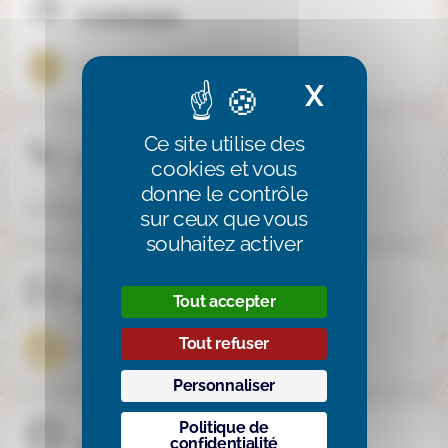
Confession
Confession catholique
X
Masquer 
Ce site utilise des
Téléphone
cookies et vous
donne le contrôle
07 82 39 46 94
sur ceux que vous
souhaitez activer
Internat / Externat
Tout accepter
Tout refuser
Externat
Personnaliser
Politique de
Site internet
confidentialité