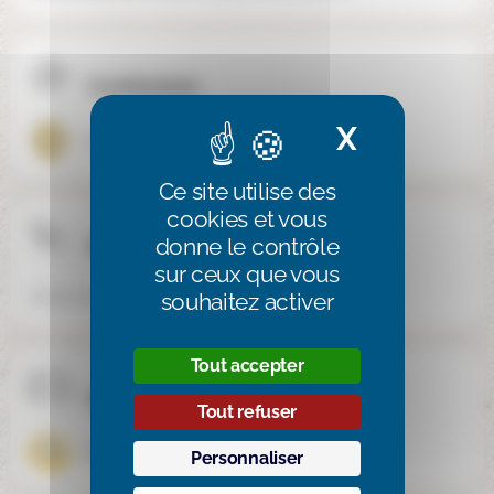
Confession
X
Masquer 
Confession catholique
Ce site utilise des
cookies et vous
Téléphone
donne le contrôle
sur ceux que vous
02 97 51 61 57
souhaitez activer
Tout accepter
Internat / Externat
Tout refuser
Internat
Personnaliser