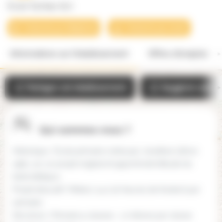
École Tachbar (67)
Contacter par téléphone
Contacter par email
Informations sur l'établissement
Offres d'emplois
Partager cet établissement
Suggérer une mo
Qui-sommes-nous ?
Historique : École primaire créée par Jonathan Lilti en
1982, sur un projet original et approfondi d’étude du
texte biblique.
Projet éducatif : Mixtes | 14 à 16 heures de Kodech par
semaine
Structure : Primaire 5 classes – 17 élèves par classe