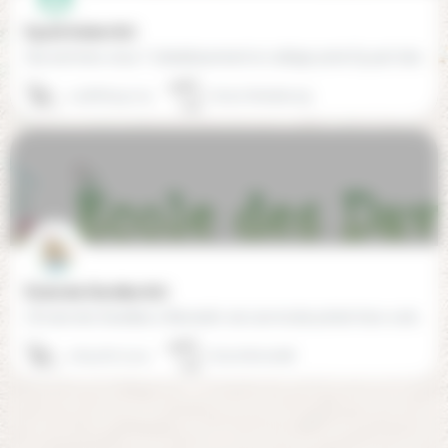
Eyyûb Sultan (67)
Qui sommes-nous ? L’établissement le collège privé Eyyub Sultan à ouvert ses portes en septembre 2014. Il…
03 88 65 97 75
67100 Strasbourg
École des Davidias (67)
L'École des Davidias à Brumath, est une école privée hors-contrat fondée sur la volonté d’enseigner en tout…
06 50 87 73 01
67170 Brumath