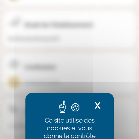
Email de l'établissement
tachbar@mail.easynet.fr
Confession
Confession juive
X
Masquer 
Téléphone
Ce site utilise des
03 88 60 69 15
cookies et vous
donne le contrôle