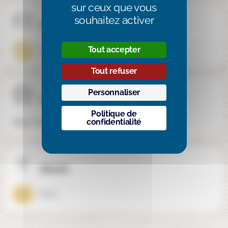
sur ceux que vous
souhaitez activer
Internat / Externat
Tout accepter
Externat
Tout refuser
Personnaliser
Site internet
Politique de
confidentialité
http://www.siteweb.net//tachbar
Mixité
Mixte