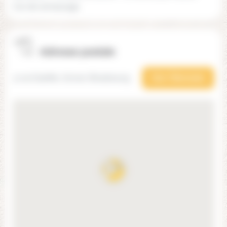
Car de ramassage
Adresse postale
3 rue Goethe, 67000 Strasbourg
Voir l'itinéraire