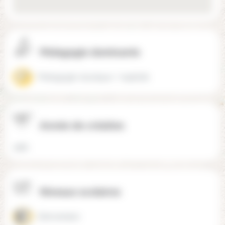
Pédagogie dominante
Pédagogie classique / explicite
Année de création
1982
Niveaux scolaires
Elémentaire