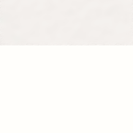
Se former
Je donne
La fondation
120, avenue du Général Leclerc
75014 PARIS