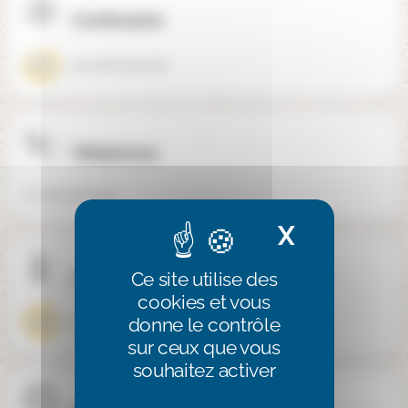
Confession
Aconfessionnel
Téléphone
07 49 94 83 93
X
Masquer 
Langues
Ce site utilise des
cookies et vous
donne le contrôle
Ecole bilingue
sur ceux que vous
souhaitez activer