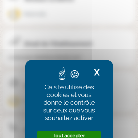
Maternelle
Email de l'établissement
contact@ecolelestournesols.com
X
Masquer 
Confession
Ce site utilise des
cookies et vous
Aconfessionnel
donne le contrôle
sur ceux que vous
souhaitez activer
Téléphone
Tout accepter