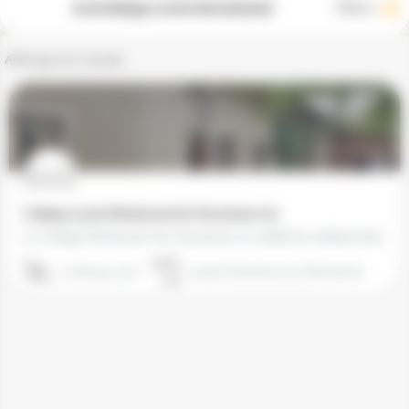
Ecole bilingue, Ecole internationale
Filtres
Affichage d'un résultat
Collège-Lycée Montessori de Chavannes (01)
Le Collège Montessori de Chavannes accueille les adolescents de 12 à 18 ans (6e-Terminale) et permet la…
03 85 35 17 38
01190 Chavannes-sur-Reyssouze