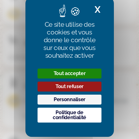
X
Masquer 
Aconfessionnel
Ce site utilise des
cookies et vous
donne le contrôle
Téléphone
sur ceux que vous
souhaitez activer
03 85 35 17 38
Tout accepter
Langues
Tout refuser
Personnaliser
Ecole bilingue
Ecole internationale
Politique de
Ecole bilingue, Ecole internationale
confidentialité