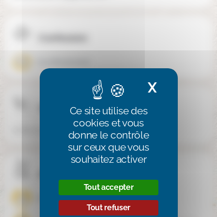
Confession
Aconfessionnel
X
Masquer 
Téléphone
Ce site utilise des
cookies et vous
07 81 73 33 43
donne le contrôle
sur ceux que vous
souhaitez activer
Publics spécifiques
Tout accepter
Enfants à haut potentiel
Enfants dys
Tout refuser