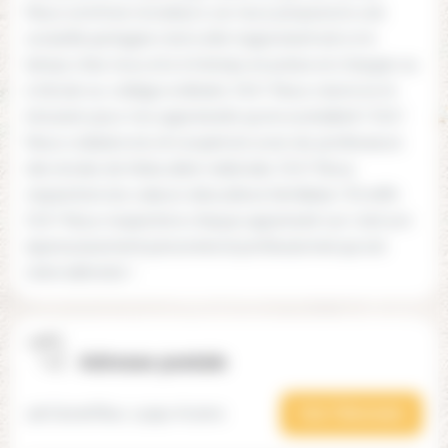
Nous sommes novateurs car nous proposons une
scolarité partagée c'est à dire l'apprenant est à mi-
temps chez nous et à mi temps en prises en charges ou
à l'école ou collège ordinaire. OUI ! Nous visons la ré-
inclusion pour nos apprenants qui le souhaitent ! OUI !
Nous collaborons et coopérons avec les professeurs
des écoles de l'éducation nationale. OUI ! Nous
respectons les valeurs éducatives familiales ! Et enfin
OUI ! Nous respectons chaque apprenant car c'est son
épanouissement personnel et professionnel qui est
notre leitmotiv !
Adresse postale
118 Grand'Rue, 11290 Arzens
Voir l'itinéraire