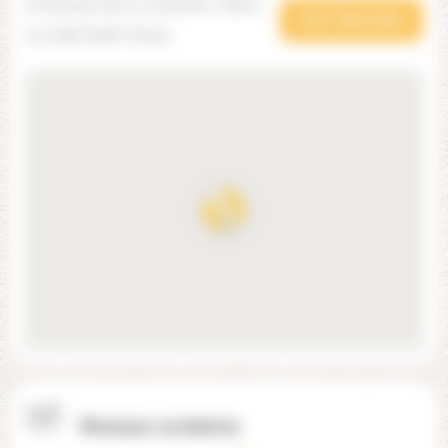
18 Avenue De La Jonchere, 78170
Voir l'itinéraire
La Celle Saint-Cloud
Niveaux scolaires