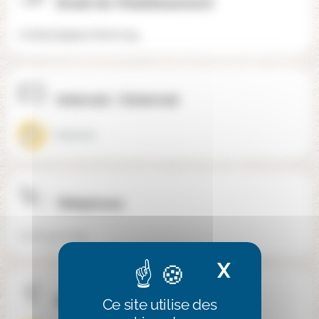
Email de l'établissement
contact@lajonchere.org
Internat / Externat
Externat
Téléphone
01 81 93 10 92
X
Masquer 
Mixité
Ce site utilise des