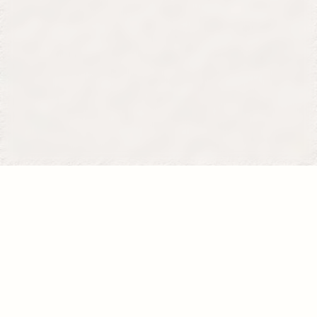
Se former
Je donne
La fondation