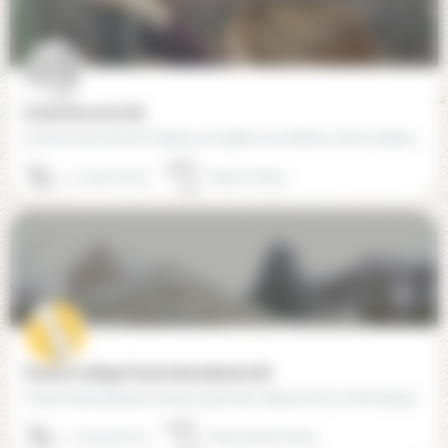
Ecole Perceval (78)
L’école Perceval de Chatou accueille vos enfants, de la maternelle au baccalauréat. Nous proposons une…
01 39 52 16 64
78400 Chatou
École et collège Forest international (78)
Forest International School reçoit des élèves de la communauté internationale ainsi que des familles…
01 39 16 87 35
78750 Mareil-Marly