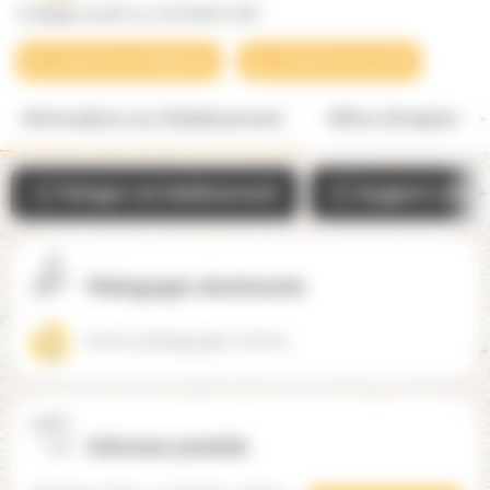
Collège Lycée La Jonchère (78)
Contacter par téléphone
Contacter par email
Informations sur l'établissement
Offres d'emplois
Partager cet établissement
Suggérer une mo
Pédagogie dominante
Autres pédagogies actives
Adresse postale