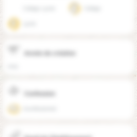
Collège, Lycée
Collège
Lycée
Année de création
2019
Confession
Aconfessionnel