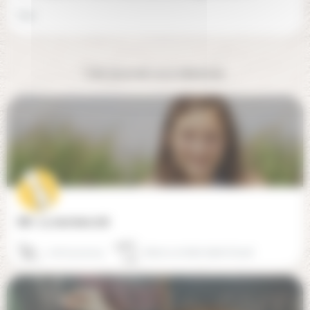
Oui
Cela pourrait vous intéresser
EIB - La Jonchère (78)
01 61 30 30 19
78170 La Celle-Saint-Cloud