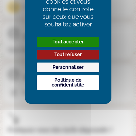
cookies et vous
Mixte
donne le contrôle
sur ceux que vous
souhaitez activer
Site internet
Tout accepter
https://lajonchere.org/
Tout refuser
Personnaliser
Réseaux sociaux
Politique de
confidentialité
Facebook
Pratiquez-vous des tarifs dégressifs ?