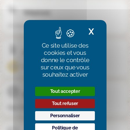
Téléphone
06 18 55 45 27
X
Masquer 
Ce site utilise des
Langues
cookies et vous
donne le contrôle
sur ceux que vous
Ecole bilingue
souhaitez activer
Tout accepter
Site internet
Tout refuser
https://ecolemaseloi.fr/
Personnaliser
Politique de