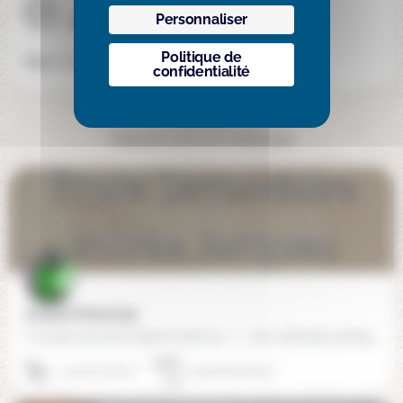
Site internet
Personnaliser
Politique de
https://www.edeys.fr/
confidentialité
Cela pourrait vous intéresser
Jacques Prévert (33)
Un projet éducatif original fondé sur : 1 - des méthodes pédagogiques actives Celles-ci privilégient le…
05 56 79 08 07
33300 Bordeaux