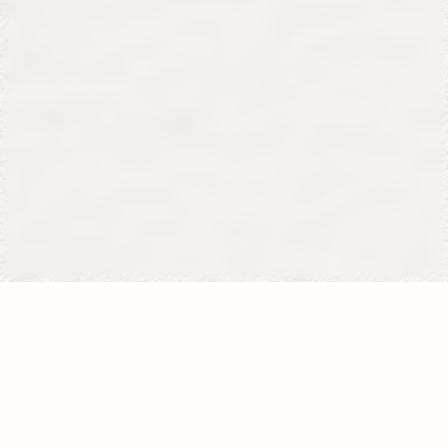
Se former
Je donne
La fondation