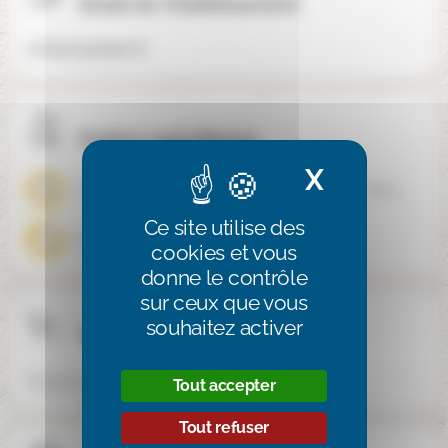
Email de l'établissement
contact@edeys.fr
Publics spécifiques
X
Masquer 
Troubles de l’apprentissage
Enfants dys, Troubles de l'apprentissage
Ce site utilise des
Enfants dys
cookies et vous
donne le contrôle
sur ceux que vous
souhaitez activer
Téléphone
05 56 42 35 90
Tout accepter
Tout refuser