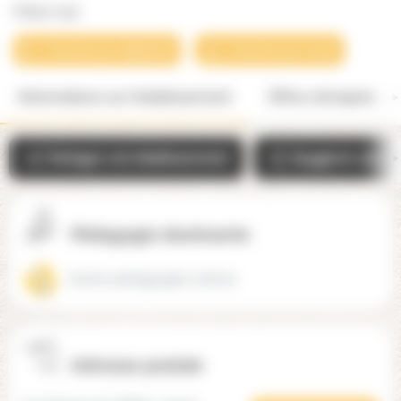
Edeys (33)
Contacter par téléphone
Contacter par email
Informations sur l'établissement
Offres d'emplois
Partager cet établissement
Suggérer une mo
Pédagogie dominante
Autres pédagogies actives
Adresse postale