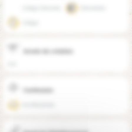
Collège, Elémentaire
Elémentaire
Collège
Année de création
2021
Confession
Aconfessionnel