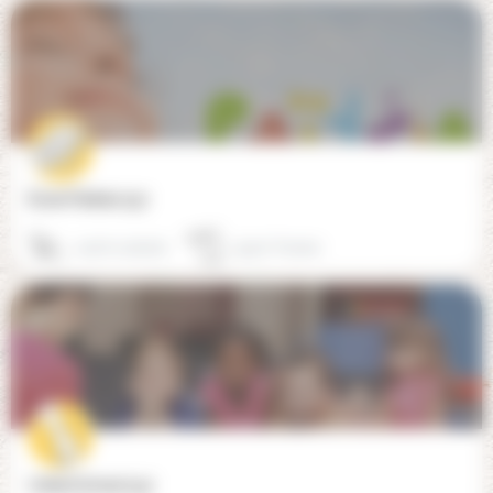
École Païdeia (33)
09 87 03 85 82
33370 Tresses
United School (33)