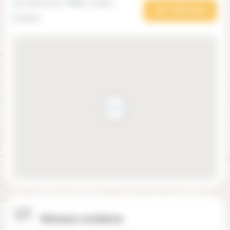
93 Avenue du Taillan, 33320
Voir l'itinéraire
Eysines
Niveaux scolaires