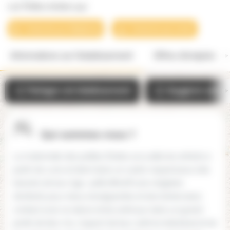
Les Petites étoiles (44)
Contacter par téléphone
Contacter par email
Informations sur l'établissement
Offres d'emplois
Partager cet établissement
Suggérer une mo
Qui-sommes-nous ?
La maternelle des petites Etoiles accueille les enfants à
partir de 2 ans et demi dans un cadre respectueux des
besoins de leur âge : petit effectif (une vingtaine
d'enfants pour deux enseignantes et des bénévoles),
contact avec la nature et les animaux dans un grand
jardin de 800 m2, respect de leur rythme individuel et de