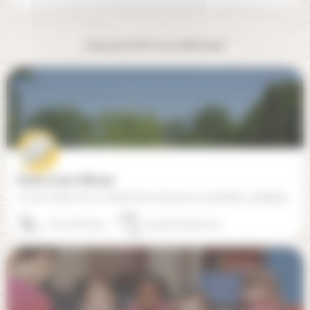
Cela pourrait vous intéresser
École Le Lieu Utile (44)
Le Lieu Utile est un collectif de citoyens en transition, apolitique, laïc et ouvert à tout(e)s !…
06 62 68 98 44
44340 Bouguenais