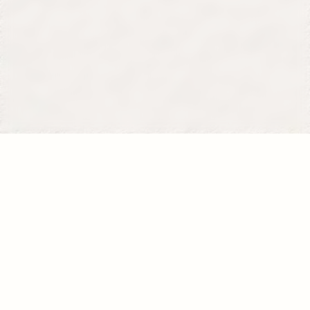
Se former
Je donne
La fondation
120, avenue du Général Leclerc