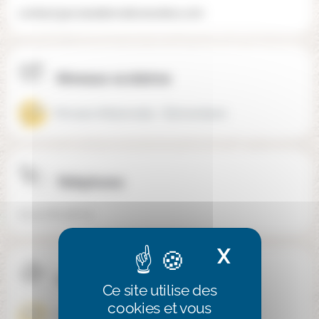
contact@ecolealternativenantes.com
Niveaux scolaires
Primaire (Maternelle + Élémentaire)
Téléphone
02 40 80 58 79
X
Masquer 
Confession
Ce site utilise des
cookies et vous
Aconfessionnel