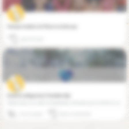
Groupe scolaire Les Fleurs sucrées (44)
44700 Orvault
École et collège de la Transition (85)
Située dans un cadre exceptionnel, entourée par la forêt et à deux pas de la plage. Laïque et libre de toute…
06 72 73 55 52
85710 La Garnache