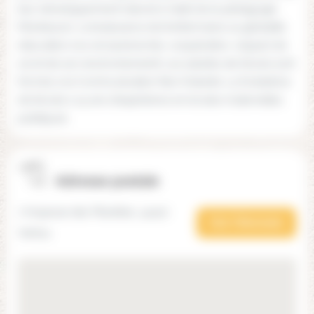
leur développement naturel à l'aide de la pédagogie
Montessori, connaissance de l'enfant dans sa globalité,
éducation à la vie (autonomie, coopération, respect de
soi et de son environnement). Les adultes de l'école sont
formés à la Communication Non Violente. La fondatrice
de l'école a 15 ans d'expérience en écoles maternelles
publiques.
Adresse postale
7 Impasse des Planètes, 44120
Voir l'itinéraire
Vertou