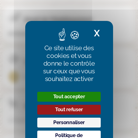
Email de l'établissement
X
Masquer 
ecolesaintejeannedarc69@gmail.com
Ce site utilise des
cookies et vous
Confession
donne le contrôle
sur ceux que vous
Confession catholique
souhaitez activer
Tout accepter
Téléphone
Tout refuser
07 69 50 05 41
Personnaliser
Politique de