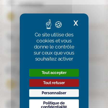
Confession
Confession catholique
X
Masquer 
Ce site utilise des
Téléphone
cookies et vous
donne le contrôle
02 48 24 76 03
sur ceux que vous
souhaitez activer
Internat / Externat
Tout accepter
Tout refuser
Externat
Personnaliser
Politique de
Site internet
confidentialité