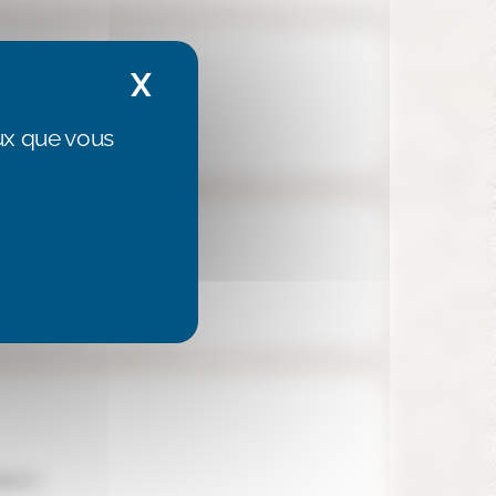
X
Masquer le bandeau de
lissement
eux que vous
r
te.fr/