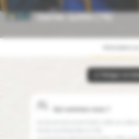
Sainte-Julitte (78)
Informations su
Partager cet éta
Qui-sommes-nous ?
L'école primaire privée Sainte Julitte accueille l
Section de Maternelle au CM2.
Le projet éducatif de l'école Sainte Julitte s'a