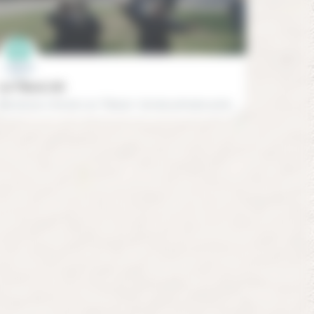
Les Tilleuls (78)
Bienvenue à l’école Les Tilleuls ! L’école primaire privée Les Tilleuls accueille près de 160 élèves en sept…
01 39 44 06 70
78960 Voisins-le-Bretonneux