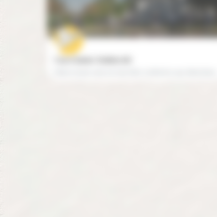
Cours Sainte-Clotilde (78)
01 30 58 40 30
78330 Fontenay-le-Fleury