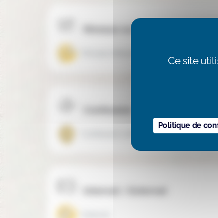
Niveaux scolaires
Primaire (Maternelle + Élémentaire)
Ce site uti
Confession
Politique de conf
Confession catholique
Internat / Externat
Externat