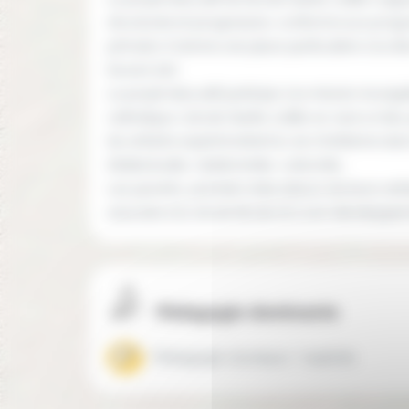
structurée et progressive, conforme aux progr
primaire. Il donne une place particulière à la 
travers l’art.
Le projet éducatif participe à la mission évangél
catholique. L'école Sainte Julitte se veut un lieu
les enfants expérimentent la vie chrétienne dan
intellectuelle, relationnelle, culturelle...
Les parents, premiers éducateurs de leurs enf
associés à la vie de l’école et à son développe
Pédagogie dominante
Pédagogie classique / explicite