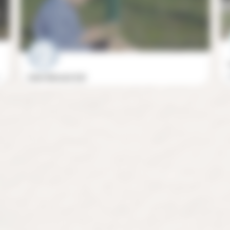
Notre école veut en tout être conforme aux directives de l’Église catholique romaine. Ne recevant aucune aide…
Saint-Bernard (78)
01 30 49 54 04
78870 Bailly