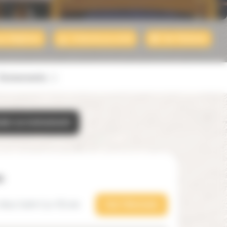
par téléphone
Contacter par email
Voir l'itinéraire
Événements
0
uter un événement
e
8210 Saint-Cyr-l'École
Voir l'itinéraire