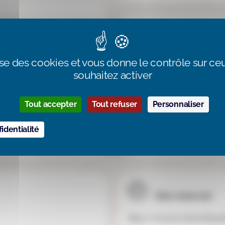
Email de l'étab
lise des cookies et vous donne le contrôle sur c
contact@ecolesaintejulitte.f
souhaitez activer
Tout accepter
Tout refuser
Personnaliser
Téléphone
identialité
06 19 75 50 75
Site internet
https://www.ecolesaintejulit