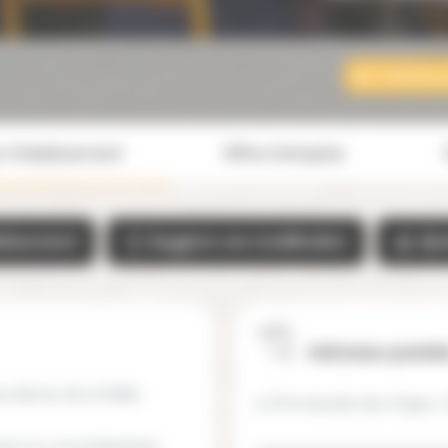
Contacter 
r l'établissement
Offres d'emplois
blissement
Suggérer une modification
Ajo
Adresse postal
es élèves de la Petite
11 Promenade des Anges, 7
ppuie sur une pédagogie