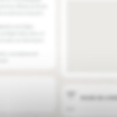
ammes officiels de l’école
découverte de la beauté à
isatrice de l'Eglise
 privilégié d’éducation où
s toutes ses dimensions :
ants, sont pleinement
ment.
Année de créat
2012