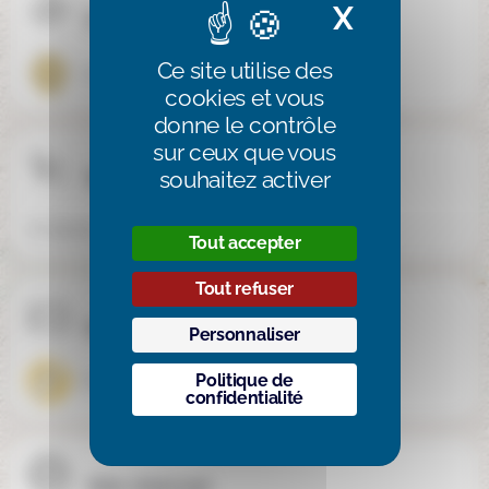
X
Masquer 
Confession
Ce site utilise des
Confession catholique
cookies et vous
donne le contrôle
sur ceux que vous
Téléphone
souhaitez activer
01 39 44 06 70
Tout accepter
Tout refuser
Internat / Externat
Personnaliser
Politique de
Externat
confidentialité
Site internet